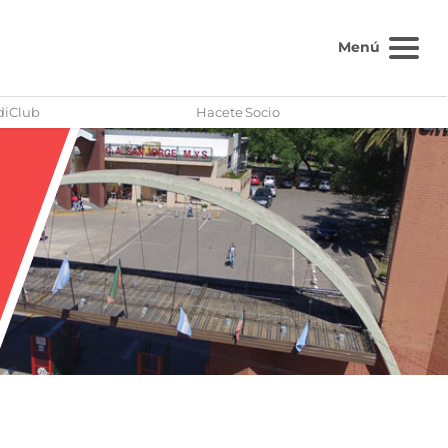
Menú
diClub
Hacete Socio