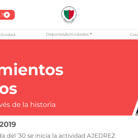
.7
Pasar
Deportes/Actividades
ctividad
Cre
al
contenido
principal
mientos
os
és de la historia
2019
a del ’30 se inicia la actividad AJEDREZ