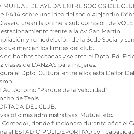
JA MUTUAL DE AYUDA ENTRE SOCIOS DEL CLUB
e PAJA sobre una idea del socio Alejandro Rébo
 Cravero crean la primera sub comisión de VOLE
 estacionamiento frente a la Av. San Martín.
mpliación y remodelación de la Sede Social y sani
s que marcan los limites del club.
 de bochas techadas y se crea el Dpto. Ed. Físic
ez clases de DANZAS para mujeres.
ura el Dpto. Cultura, entre ellos esta Delfor D
ismo.
el Autódromo “Parque de la Velocidad”
ncho de Tenis.
 PORTADA DEL CLUB.
as oficinas administrativas, Mutual, etc.
 Comedor, donde funcionara durante años el Co
ugura el ESTADIO POLIDEPORTIVO con capacidad