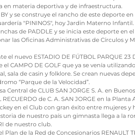
a en materia deportiva y de infraestructura.
BY y se construye el rancho de este deporte en el
ardería "PININOS", hoy Jardin Materno Infantil.
nchas de PADDLE y se inicia este deporte en el
nar las Oficinas Administrativas de Círculos y 
ente el nuevo ESTADIO DE FÚTBOL PARQUE 23 
e el CAMPO DE GOLF que ya se venía utilizando
al, sala de casin y folklore. Se crean nuevas de
dromo “Parque de la Velocidad”.
sa Central de CLUB SAN JORGE S. A. en Buenos A
 RECUERDO de C. A. SAN JORGE en la Planta Alt
Hockey en el Club con gran éxito entre mujeres 
istoria de nuestro país un gimnasta llega a la 
 de nuestro club.
el Plan de la Red de Concesionarios RENAULT