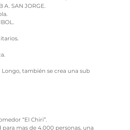
 A. SAN JORGE.
la.
IBOL.
tarios.
a.
el Longo, también se crea una sub
medor “El Chiri”.
 para mas de 4.000 personas, una