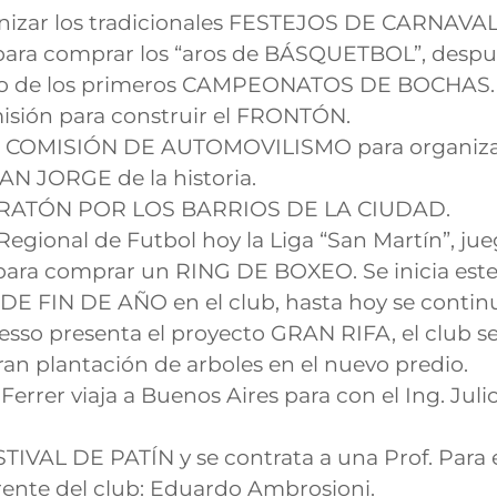
anizar los tradicionales FESTEJOS DE CARNAVA
 para comprar los “aros de BÁSQUETBOL”, después
uno de los primeros CAMPEONATOS DE BOCHAS.
misión para construir el FRONTÓN.
B COMISIÓN DE AUTOMOVILISMO para organizar u
SAN JORGE de la historia.
a MARATÓN POR LOS BARRIOS DE LA CIUDAD.
ga Regional de Futbol hoy la Liga “San Martín”, j
 para comprar un RING DE BOXEO. Se inicia este
 DE FIN DE AÑO en el club, hasta hoy se continu
esso presenta el proyecto GRAN RIFA, el club se t
ran plantación de arboles en el nuevo predio.
errer viaja a Buenos Aires para con el Ing. Juli
STIVAL DE PATÍN y se contrata a una Prof. Para 
rente del club: Eduardo Ambrosioni.