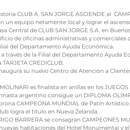
a historia CLUB A. SAN JORGE ASCIENDE al C
 con un equipo netamente local y lograr el asc
asa Central de CLUB SAN JORGE S.A. en Buenos 
ficio de oficinas administrativas y comerciales 
a Filial del Departamento Ayuda Económica.
, a través de la Filial del Departamento Ayuda Ec
o la TARJETA CREDICLUB.
naugura su nuevo Centro de Atención a Clientes
 MOLINARI es finalista en anillas en los JUE
 gimnasta argentino consigue un DIPLOMA OLÍM
rona CAMPEONA MUNDIAL de Patín Artístico c
ub logra el título en Nueva Zelanda.
RIGO BARRERA se consagran CAMPEONES MUN
s nuevas habitaciones del Hotel Monumental y e