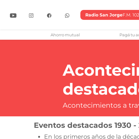
Radio San Jorge
F.M. 102
lub Atlético San Jorge
Ahorro mutual
Pagá tu a
Aconteci
destacad
Acontecimientos a trav
Eventos destacados 1930 - 
En los primeros años de la décad