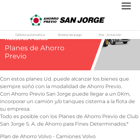
horro Previo San Jorge
Pasar
al
Débito automático
Boleta de pago
Pre - licitación
Nuestros Planes
contenido
Planes de Ahorro
principal
Previo
Con estos planes Ud. puede alcanzar los bienes que
siempre soñó con la modalidad de Ahorro Previo.
Con Ahorro Previo San Jorge puede llegar a un 0Km,
incorporar un camión y/o tanques cisterna a la flota de
su empresa.
Todo es posible con los Planes de Ahorro Previo de Club
San Jorge S. A. de Ahorro para Fines Determinados.*
Plan de Ahorro Volvo - Camiones Volvo