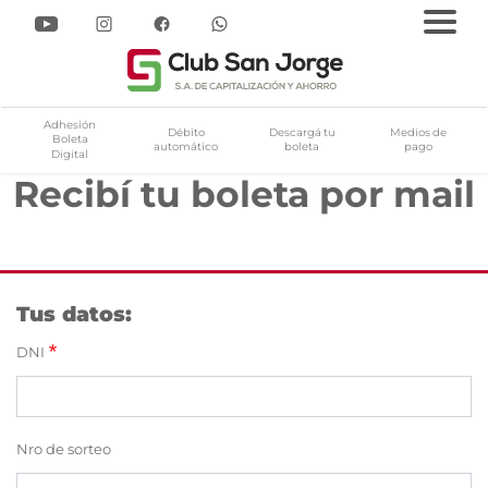
Adhesión
Débito
Descargá tu
Medios de
Boleta
automático
boleta
pago
Digital
Recibí tu boleta por mail
apitalización y Ahorro
Pasar
al
contenido
principal
Tus datos:
DNI
Nro de sorteo