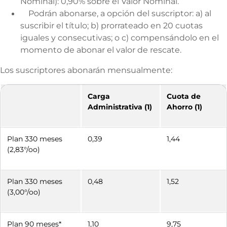
Nominal): 0,90% sobre el Valor Nominal.
Podrán abonarse, a opción del suscriptor: a) al
suscribir el título; b) prorrateado en 20 cuotas
iguales y consecutivas; o c) compensándolo en el
momento de abonar el valor de rescate.
Los suscriptores abonarán mensualmente:
Carga
Cuota de
Administrativa (1)
Ahorro (1)
Plan 330 meses
0,39
1,44
(2,83°/oo)
Plan 330 meses
0,48
1,52
(3,00°/oo)
Plan 90 meses*
1,10
9,75