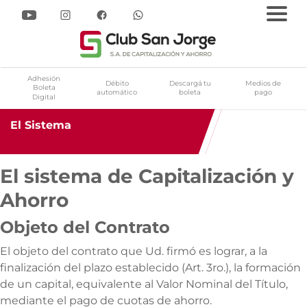
apitalización y Ahorro
Pasar
al
Adhesión
Débito
Descargá tu
Medios de
Boleta
automático
boleta
pago
contenido
Digital
principal
El Sistema
El sistema de Capitalización y
Ahorro
Objeto del Contrato
El objeto del contrato que Ud. firmó es lograr, a la
finalización del plazo establecido (Art. 3ro.), la formación
de un capital, equivalente al Valor Nominal del Título,
mediante el pago de cuotas de ahorro.