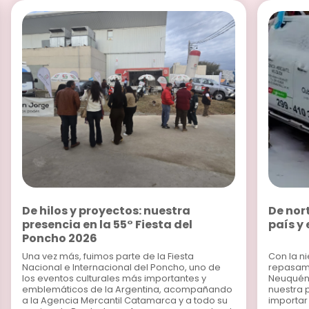
De hilos y proyectos: nuestra
De nor
presencia en la 55° Fiesta del
país y
Poncho 2026
Una vez más, fuimos parte de la Fiesta
Con la n
Nacional e Internacional del Poncho, uno de
repasamo
los eventos culturales más importantes y
Neuquén 
emblemáticos de la Argentina, acompañando
nuestra p
a la Agencia Mercantil Catamarca y a todo su
importar 