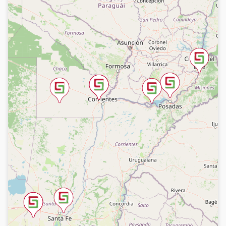
2396 606455 / 618776
Santa Teresita, Buenos Aires.
Santa Teresita
2246 485881
Tartagal, Salta.
San Martín 152 (Galería del Centro)
Metán, Salta.
Guemes 389
3876 441147
Yerba Buena, Tucumán.
381 5046024
Córdoba ciudad, Córdoba.