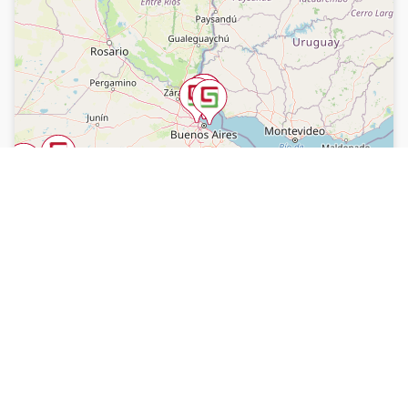
351 3583431
Resistencia, Chaco.
362 5291903
Villa Ángela, Chaco.
Belgrano 732
3735 506354 / 3735 404414
Santa Rosa, La Pampa.
Av. Uruguay 90
Lunes a viernes 9 a 15 hs. y sábados de
sorteos
Paraná, Entre Ríos.
Av. Alameda de la Federación 461
343 4383794 / 0343 4437110