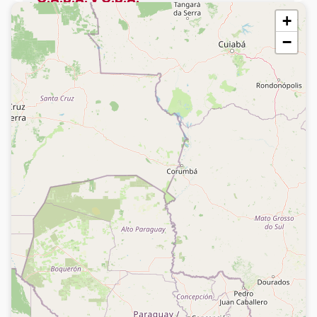
Terminal Retiro
+
11 64867787
−
C.A.B.A. y G.B.A.
Shopping San Justo
11 30056461
Quilmes, Buenos Aires.
11 30410913
Trenque Lauquen, Buenos Aires.
Trenque Lauquen
2392 624892
Pehuajó, Buenos Aires.
Pehuajó