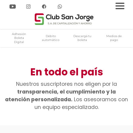
Adhesión
Débito
Descargá tu
Medios de
Boleta
automático
boleta
pago
Digital
apitalización y Ahorro
Pasar
al
contenido
En todo el país
principal
Nuestros suscriptores nos eligen por la
transparencia, el cumplimiento y la
atención personalizada.
Los asesoramos con
un equipo especializado.