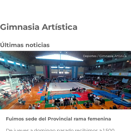
Gimnasia Artística
Pasar
al
contenido
Últimas noticias
principal
Deportes
/
Gimnasia Artística
Fuimos sede del Provincial rama femenina
De jueves a domingo pasado recibimos a 1.500