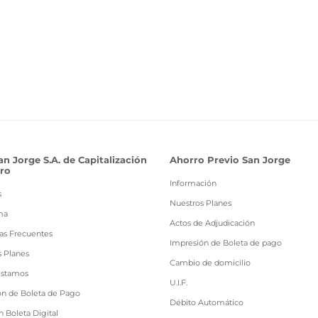
Pasar
al
contenido
principal
an Jorge S.A. de Capitalización
Ahorro Previo San Jorge
ro
Información
s
Nuestros Planes
ma
Actos de Adjudicación
as Frecuentes
Impresión de Boleta de pago
s Planes
Cambio de domicilio
estamos
U.I.F.
ón de Boleta de Pago
Débito Automático
 Boleta Digital