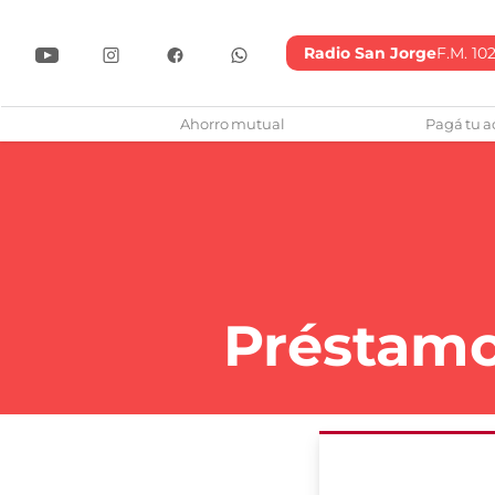
Radio San Jorge
F.M. 102
lub Atlético San Jorge
Ahorro mutual
Pagá tu a
Préstamo