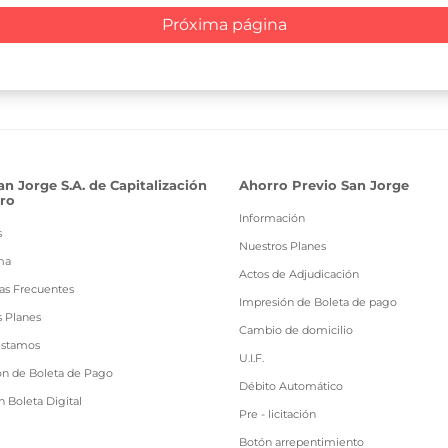
an Jorge S.A. de Capitalización
Ahorro Previo San Jorge
ro
Información
s
Nuestros Planes
ma
Actos de Adjudicación
as Frecuentes
Impresión de Boleta de pago
s Planes
Cambio de domicilio
estamos
U.I.F.
ón de Boleta de Pago
Débito Automático
 Boleta Digital
Pre - licitación
Botón arrepentimiento