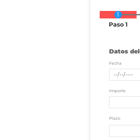
Actual
Paso 1
Datos de
Fecha
Importe
Plazo