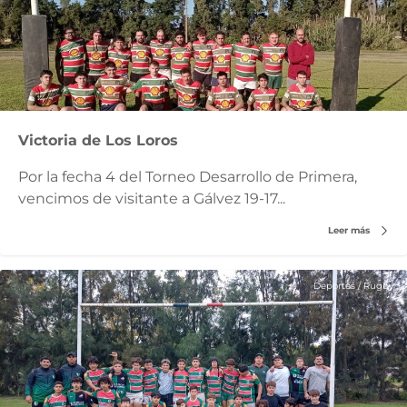
Victoria de Los Loros
Por la fecha 4 del Torneo Desarrollo de Primera,
vencimos de visitante a Gálvez 19-17...
Leer más
Deportes
/
Rugby