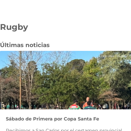
Rugby
Pasar
al
contenido
Últimas noticias
principal
Deportes
/
Rugby
Sábado de Primera por Copa Santa Fe
Recibimos a San Carlos por el certamen provincial.