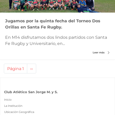
Jugamos por la quinta fecha del Torneo Dos
Orillas en Santa Fe Rugby.
En M14 disfrutamos dos lindos partidos con Santa
Fe Rugby y Universitario, en...
Leer más
Paginación
Página 1
Siguiente
››
página
Club Atlético San Jorge M. y S.
Inicio
La Institución
Ubicación Geográfica