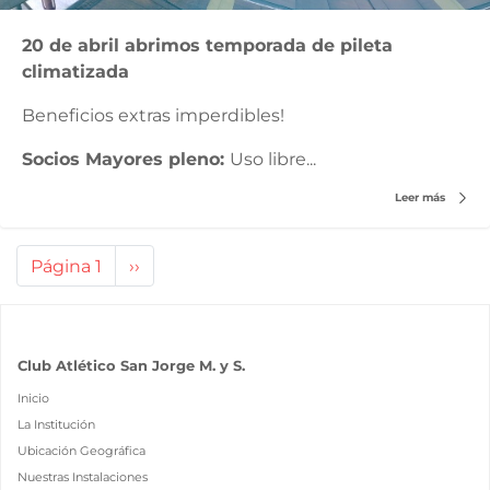
20 de abril abrimos temporada de pileta
climatizada
Beneficios extras imperdibles!
Socios Mayores pleno:
Uso libre...
Leer más
Paginación
Página 1
Siguiente
››
página
Club Atlético San Jorge M. y S.
Inicio
La Institución
Ubicación Geográfica
Nuestras Instalaciones