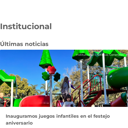
Institucional
Pasar
al
contenido
Últimas noticias
principal
Institucional
/
Noticias Generales
Inauguramos juegos infantiles en el festejo
aniversario