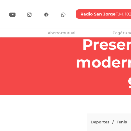
Radio San Jorge
F.M. 102
lub Atlético San Jorge
Ahorro mutual
Pagá tu a
Presen
modern
Deportes
Tenis