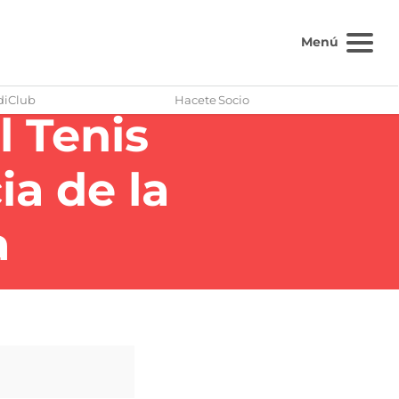
Menú
diClub
Hacete Socio
l Tenis
a de la
a