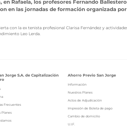
, en Rafaela, los profesores Fernando Ballestero
aron en las jornadas de formación organizada por 
ierta con la ex tenista profesional Clarisa Fernández y actividad
endimiento Leo Lerda.
an Jorge S.A. de Capitalización
Ahorro Previo San Jorge
ro
Información
s
Nuestros Planes
ma
Actos de Adjudicación
as Frecuentes
Impresión de Boleta de pago
s Planes
Cambio de domicilio
estamos
U.I.F.