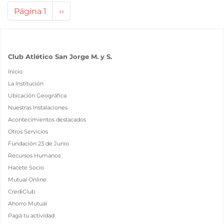
Paginación
Página 1
Siguiente
››
página
Club Atlético San Jorge M. y S.
Inicio
La Institución
Ubicación Geográfica
Nuestras Instalaciones
Acontecimientos destacados
Otros Servicios
Fundación 23 de Junio
Recursos Humanos
Hacete Socio
Mutual Online
CrediClub
Ahorro Mutual
Pagá tu actividad