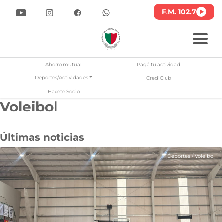
F.M. 102.7
Ahorro mutual
Pagá tu actividad
Deportes/Actividades
CrediClub
Hacete Socio
Voleibol
lub Atlético San Jorge
Pasar
al
contenido
Últimas noticias
principal
Deportes
/
Voleibol