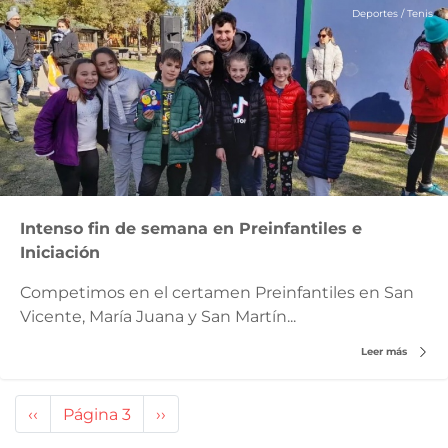
Deportes
/
Tenis
Intenso fin de semana en Preinfantiles e
Iniciación
Competimos en el certamen Preinfantiles en San
Vicente, María Juana y San Martín...
Leer más
Paginación
Página
‹‹
Página 3
Siguiente
››
anterior
página